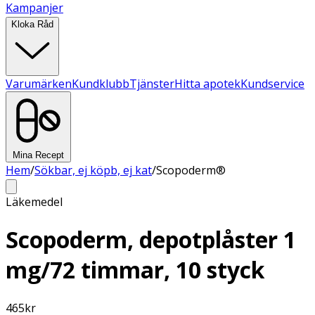
Kampanjer
Kloka Råd
Varumärken
Kundklubb
Tjänster
Hitta apotek
Kundservice
Mina Recept
Hem
/
Sökbar, ej köpb, ej kat
/
Scopoderm®
Läkemedel
Scopoderm, depotplåster 1
mg/72 timmar, 10 styck
465
kr