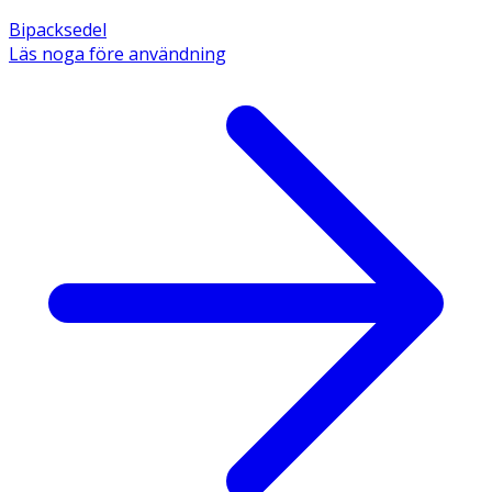
Bipacksedel
Läs noga före användning