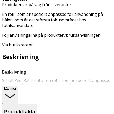
Produkten är på väg från leverantör.
En refill som är speciellt anpassad för användning på
hälen, som är det största fokusområdet hos
fotfilsanvändare
Följ anvisningarna på produkten/bruksanvisningen
Via butik/recept
Beskrivning
Beskrivning
Scholl Pedi Refill Häl är en refill som är speciellt anpassad
för användning på hälen, som är det största
fokusområdet hos
fotfilsanvändare
. Regelbunden
Läs mer
användning förhindrar återkomst av spruckna hälar. Följ
anvisningarna på produkten/bruksanvisningen.
Användning
Produktfakta