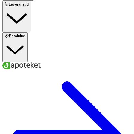
🚀Leveranstid
💳Betalning