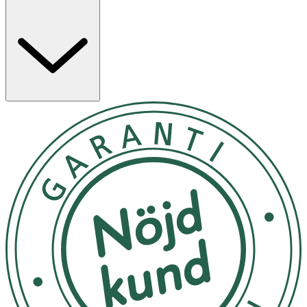
- Vi rekommenderar att du endast använder Scholl
rullhuvuden med Scholl elektroniska fotfilar och byter
dem var tredje månad for bästa effekt.
- Du kan använda detta rullhuvud på fuktiga, blöta eller
torra fötter. För användning i/under vatten, använd
endast Scholl laddningsbara, vattensäkra fotfil.
- Behåll ytterförpackningen för framtida behov.
Fullständiga instruktioner finns i förpackningen till Scholl
elektronisk fotfil.
- Avlägsna sliphuvudet. Sätt fast sliphuvudet.
- Produkten är ej lämplig om du har diabetes eller dålig
blodcirkulation.