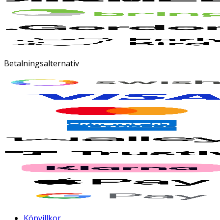
Betalningsalternativ
Köpvillkor