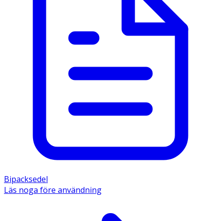
Bipacksedel
Läs noga före användning