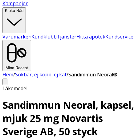
Kampanjer
Kloka Råd
Varumärken
Kundklubb
Tjänster
Hitta apotek
Kundservice
Mina Recept
Hem
/
Sökbar, ej köpb, ej kat
/
Sandimmun Neoral®
Läkemedel
Sandimmun Neoral, kapsel,
mjuk 25 mg Novartis
Sverige AB, 50 styck