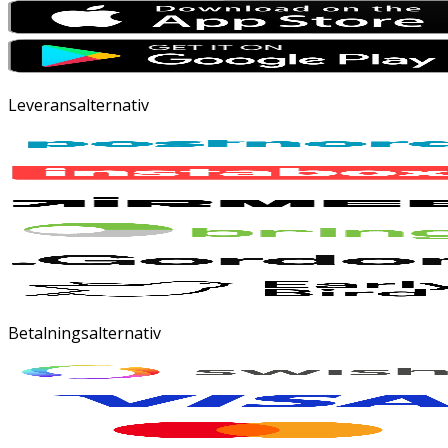
Leveransalternativ
Betalningsalternativ