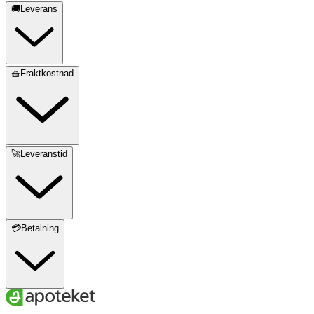
🚚Leverans
🧺Fraktkostnad
🚀Leveranstid
💳Betalning