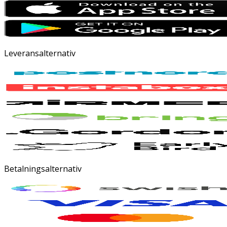
Leveransalternativ
Betalningsalternativ