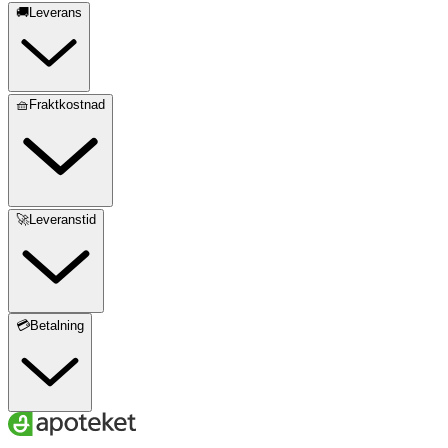
🚚Leverans
🧺Fraktkostnad
🚀Leveranstid
💳Betalning