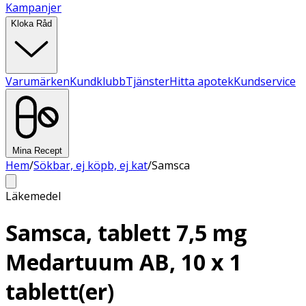
Kampanjer
Kloka Råd
Varumärken
Kundklubb
Tjänster
Hitta apotek
Kundservice
Mina Recept
Hem
/
Sökbar, ej köpb, ej kat
/
Samsca
Läkemedel
Samsca, tablett 7,5 mg
Medartuum AB, 10 x 1
tablett(er)