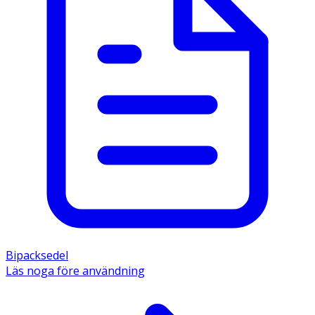
Bipacksedel
Läs noga före användning