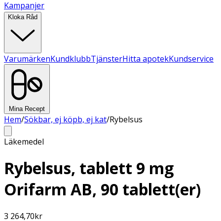
Kampanjer
Kloka Råd
Varumärken
Kundklubb
Tjänster
Hitta apotek
Kundservice
Mina Recept
Hem
/
Sökbar, ej köpb, ej kat
/
Rybelsus
Läkemedel
Rybelsus, tablett 9 mg
Orifarm AB, 90 tablett(er)
3 264,70
kr