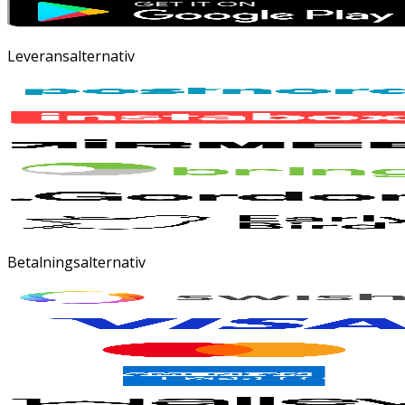
Leveransalternativ
Betalningsalternativ