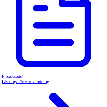
Bipacksedel
Läs noga före användning