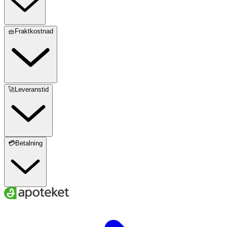
🧺Fraktkostnad
🚀Leveranstid
💳Betalning