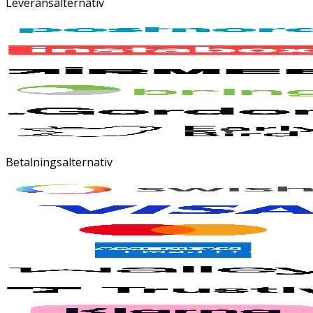
Leveransalternativ
Betalningsalternativ