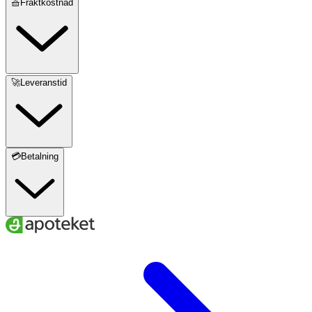
🧺Fraktkostnad
🚀Leveranstid
💳Betalning