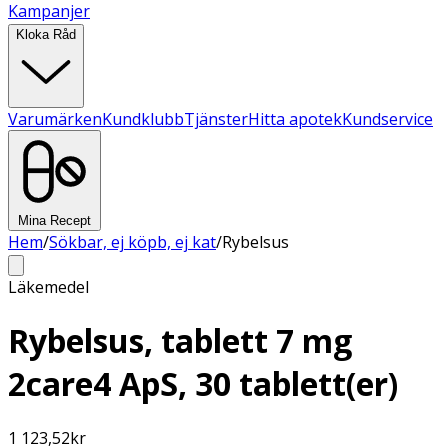
Kampanjer
Kloka Råd
Varumärken
Kundklubb
Tjänster
Hitta apotek
Kundservice
Mina Recept
Hem
/
Sökbar, ej köpb, ej kat
/
Rybelsus
Läkemedel
Rybelsus, tablett 7 mg
2care4 ApS, 30 tablett(er)
1 123,52
kr