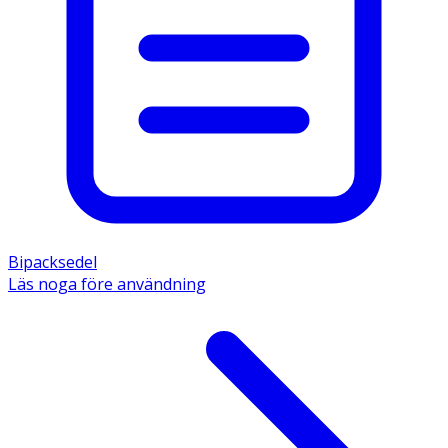
Bipacksedel
Läs noga före användning