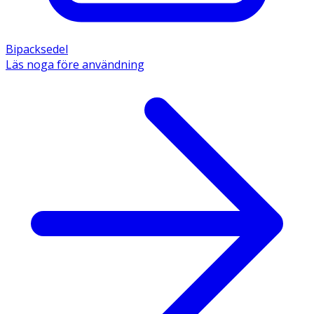
Bipacksedel
Läs noga före användning