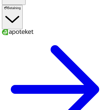
💳Betalning