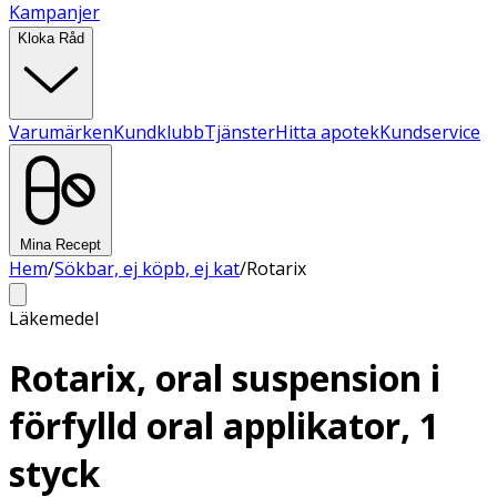
Kampanjer
Kloka Råd
Varumärken
Kundklubb
Tjänster
Hitta apotek
Kundservice
Mina Recept
Hem
/
Sökbar, ej köpb, ej kat
/
Rotarix
Läkemedel
Rotarix, oral suspension i
förfylld oral applikator, 1
styck