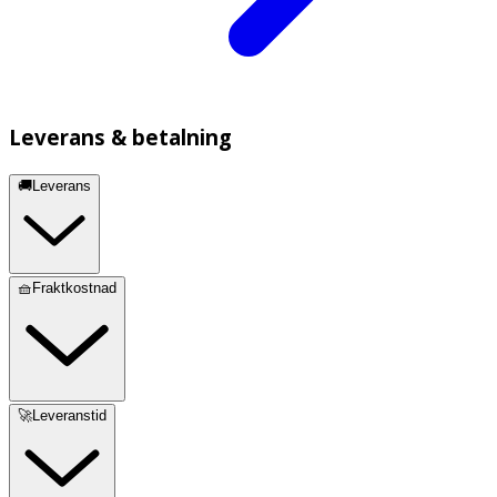
Leverans & betalning
🚚Leverans
🧺Fraktkostnad
🚀Leveranstid