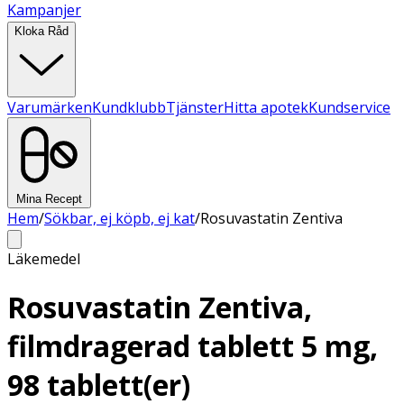
Kampanjer
Kloka Råd
Varumärken
Kundklubb
Tjänster
Hitta apotek
Kundservice
Mina Recept
Hem
/
Sökbar, ej köpb, ej kat
/
Rosuvastatin Zentiva
Läkemedel
Rosuvastatin Zentiva,
filmdragerad tablett 5 mg,
98 tablett(er)