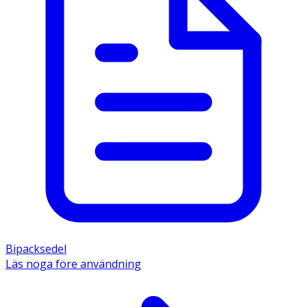
Bipacksedel
Läs noga före användning