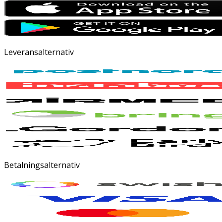
Leveransalternativ
Betalningsalternativ