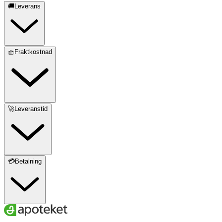
🚚Leverans
🧺Fraktkostnad
🚀Leveranstid
💳Betalning