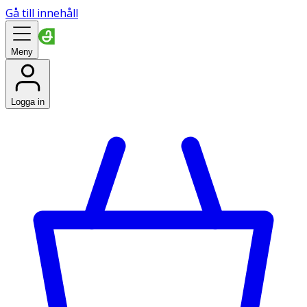
Gå till innehåll
Meny
Logga in