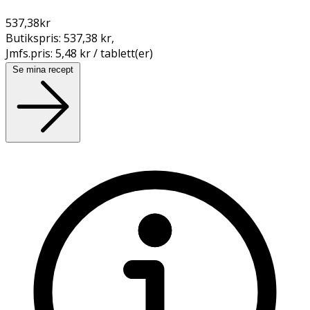
537,38
kr
Butikspris:
537,38 kr
,
Jmfs.pris:
5,48 kr / tablett(er)
Se mina recept