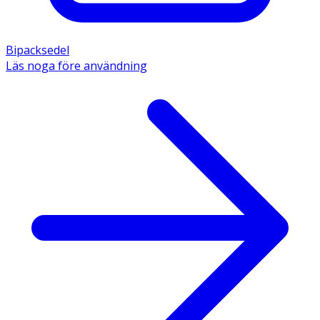
Bipacksedel
Läs noga före användning