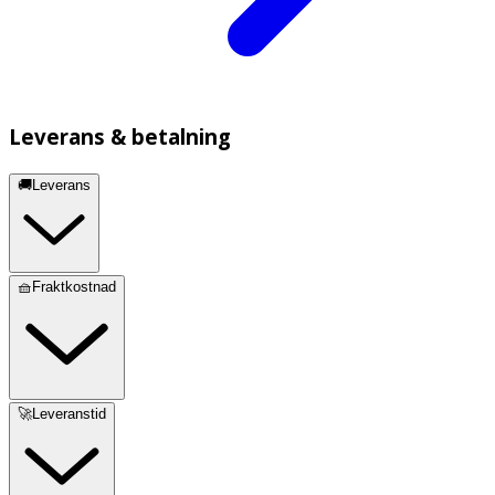
Leverans & betalning
🚚Leverans
🧺Fraktkostnad
🚀Leveranstid