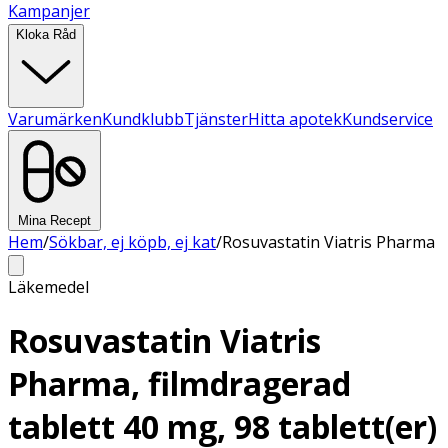
Kampanjer
Kloka Råd
Varumärken
Kundklubb
Tjänster
Hitta apotek
Kundservice
Mina Recept
Hem
/
Sökbar, ej köpb, ej kat
/
Rosuvastatin Viatris Pharma
Läkemedel
Rosuvastatin Viatris
Pharma, filmdragerad
tablett 40 mg, 98 tablett(er)