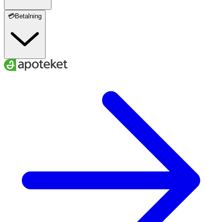
💳Betalning