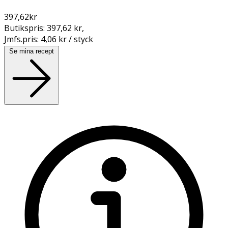
397,62
kr
Butikspris:
397,62 kr
,
Jmfs.pris:
4,06 kr / styck
Se mina recept