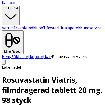
Kampanjer
Kloka Råd
Varumärken
Kundklubb
Tjänster
Hitta apotek
Kundservice
Mina Recept
Hem
/
Sökbar, ej köpb, ej kat
/
Rosuvastatin Viatris
Läkemedel
Rosuvastatin Viatris,
filmdragerad tablett 20 mg,
98 styck