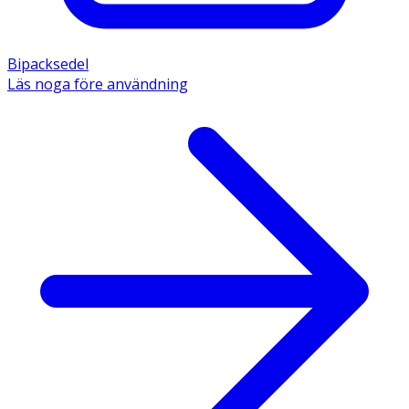
Bipacksedel
Läs noga före användning