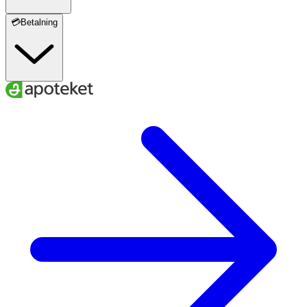
💳Betalning