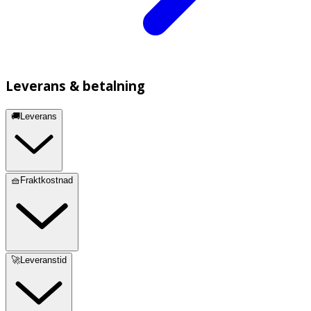
Leverans & betalning
🚚Leverans
🧺Fraktkostnad
🚀Leveranstid