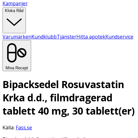
Kampanjer
Kloka Råd
Varumärken
Kundklubb
Tjänster
Hitta apotek
Kundservice
Mina Recept
Bipacksedel Rosuvastatin
Krka d.d., filmdragerad
tablett 40 mg, 30 tablett(er)
Källa:
Fass.se