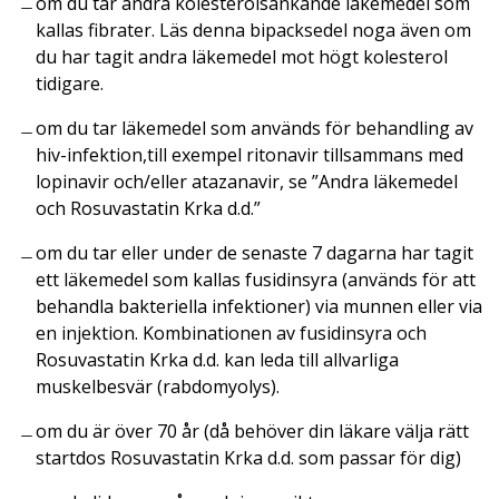
om du tar andra kolesterolsänkande läkemedel som
kallas fibrater. Läs denna bipacksedel noga även om
du har tagit andra läkemedel mot högt kolesterol
tidigare.
om du tar läkemedel som används för behandling av
hiv-infektion,till exempel ritonavir tillsammans med
lopinavir och/eller atazanavir, se ”Andra läkemedel
och Rosuvastatin Krka d.d.”
om du tar eller under de senaste 7 dagarna har tagit
ett läkemedel som kallas fusidinsyra (används för att
behandla bakteriella infektioner) via munnen eller via
en injektion. Kombinationen av fusidinsyra och
Rosuvastatin Krka d.d. kan leda till allvarliga
muskelbesvär (rabdomyolys).
om du är över 70 år (då behöver din läkare välja rätt
startdos Rosuvastatin Krka d.d. som passar för dig)