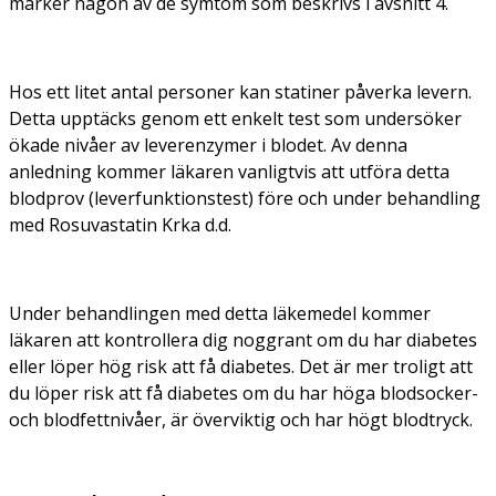
märker någon av de symtom som beskrivs i avsnitt 4.
Hos ett litet antal personer kan statiner påverka levern.
Detta upptäcks genom ett enkelt test som undersöker
ökade nivåer av leverenzymer i blodet. Av denna
anledning kommer läkaren vanligtvis att utföra detta
blodprov (leverfunktionstest) före och under behandling
med Rosuvastatin Krka d.d.
Under behandlingen med detta läkemedel kommer
läkaren att kontrollera dig noggrant om du har diabetes
eller löper hög risk att få diabetes. Det är mer troligt att
du löper risk att få diabetes om du har höga blodsocker-
och blodfettnivåer, är överviktig och har högt blodtryck.