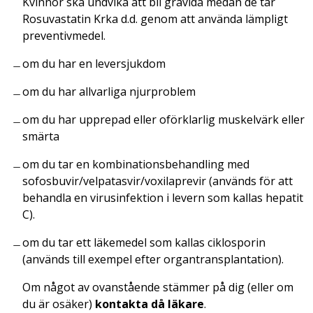
Kvinnor ska undvika att bli gravida medan de tar
Rosuvastatin Krka d.d. genom att använda lämpligt
preventivmedel.
om du har en leversjukdom
om du har allvarliga njurproblem
om du har upprepad eller oförklarlig muskelvärk eller
smärta
om du tar en kombinationsbehandling med
sofosbuvir/velpatasvir/voxilaprevir (används för att
behandla en virusinfektion i levern som kallas hepatit
C).
om du tar ett läkemedel som kallas ciklosporin
(används till exempel efter organtransplantation).
Om något av ovanstående stämmer på dig (eller om
du är osäker)
kontakta då läkare
.