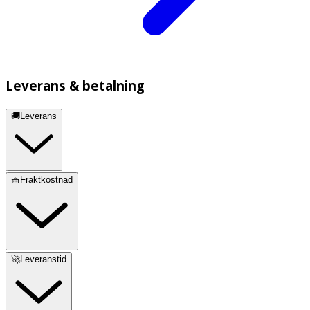
Leverans & betalning
🚚Leverans
🧺Fraktkostnad
🚀Leveranstid