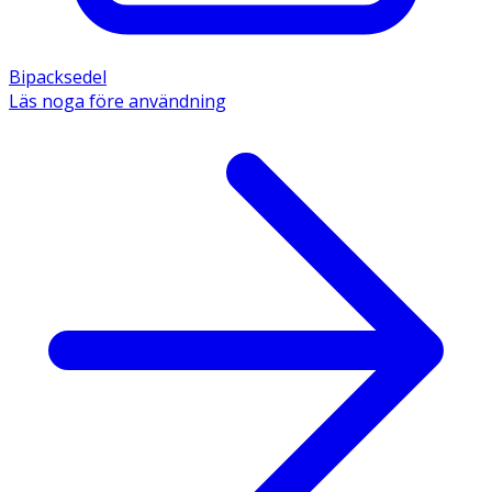
Bipacksedel
Läs noga före användning