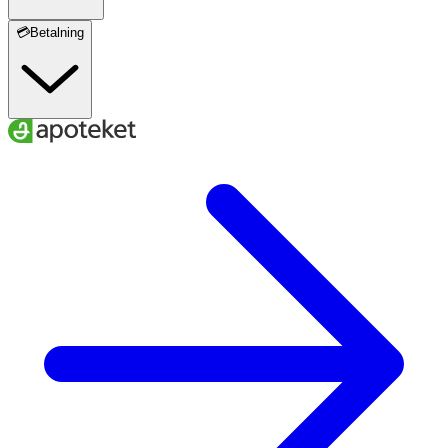
💳Betalning