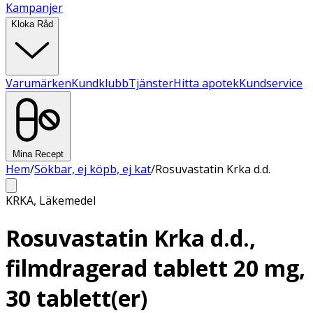
Kampanjer
Kloka Råd
Varumärken
Kundklubb
Tjänster
Hitta apotek
Kundservice
Mina Recept
Hem
/
Sökbar, ej köpb, ej kat
/
Rosuvastatin Krka d.d.
KRKA
,
Läkemedel
Rosuvastatin Krka d.d.,
filmdragerad tablett 20 mg,
30 tablett(er)