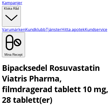
Kampanjer
Kloka Råd
Varumärken
Kundklubb
Tjänster
Hitta apotek
Kundservice
Mina Recept
Bipacksedel Rosuvastatin
Viatris Pharma,
filmdragerad tablett 10 mg,
28 tablett(er)