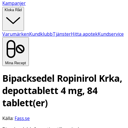
Kampanjer
Kloka Råd
Varumärken
Kundklubb
Tjänster
Hitta apotek
Kundservice
Mina Recept
Bipacksedel Ropinirol Krka,
depottablett 4 mg, 84
tablett(er)
Källa:
Fass.se