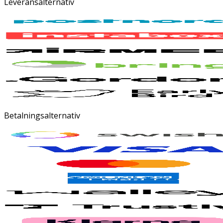
Leveransalternativ
Betalningsalternativ