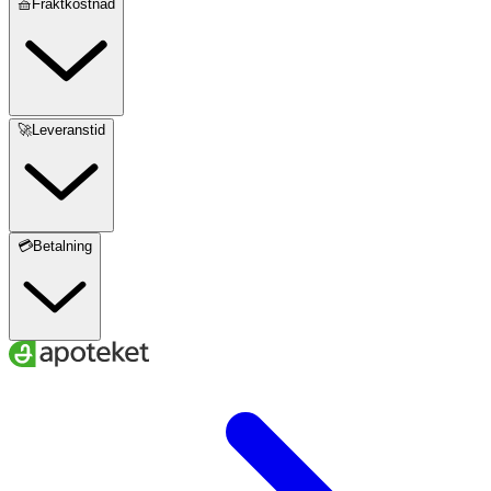
🧺Fraktkostnad
🚀Leveranstid
💳Betalning