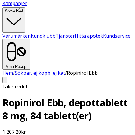
Kampanjer
Kloka Råd
Varumärken
Kundklubb
Tjänster
Hitta apotek
Kundservice
Mina Recept
Hem
/
Sökbar, ej köpb, ej kat
/
Ropinirol Ebb
Läkemedel
Ropinirol Ebb, depottablett
8 mg, 84 tablett(er)
1 207,20
kr