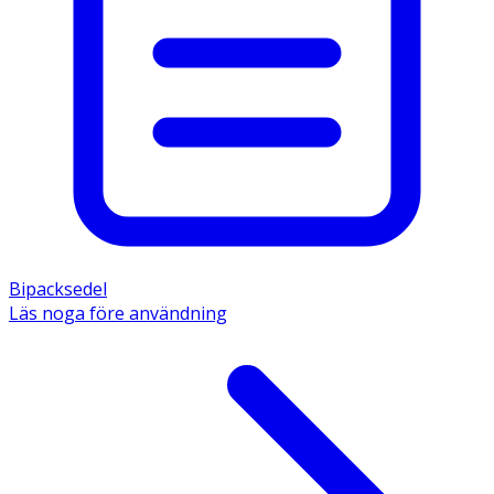
Bipacksedel
Läs noga före användning