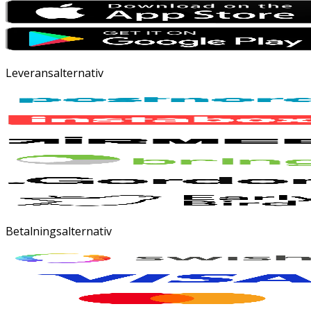
Leveransalternativ
Betalningsalternativ