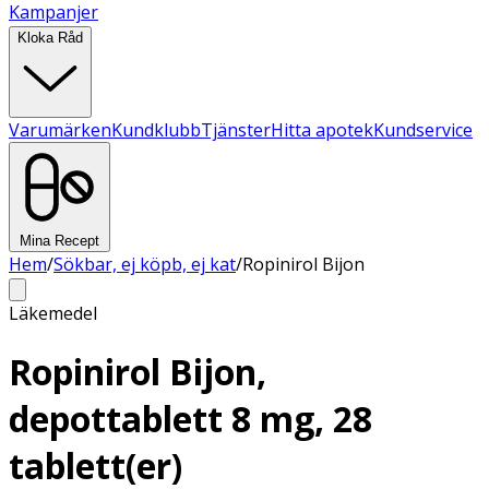
Kampanjer
Kloka Råd
Varumärken
Kundklubb
Tjänster
Hitta apotek
Kundservice
Mina Recept
Hem
/
Sökbar, ej köpb, ej kat
/
Ropinirol Bijon
Läkemedel
Ropinirol Bijon,
depottablett 8 mg, 28
tablett(er)