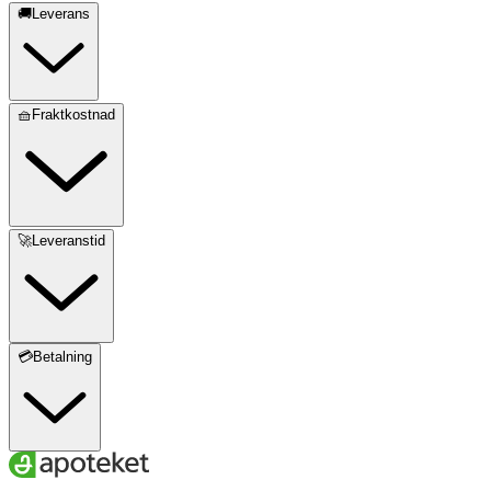
🚚Leverans
🧺Fraktkostnad
🚀Leveranstid
💳Betalning