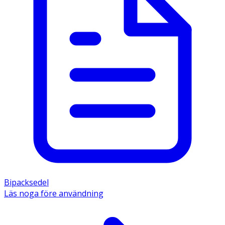
Bipacksedel
Läs noga före användning