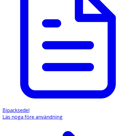
Bipacksedel
Läs noga före användning