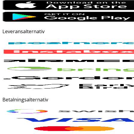
Leveransalternativ
Betalningsalternativ