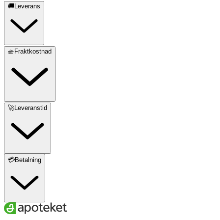
🚚Leverans
🧺Fraktkostnad
🚀Leveranstid
💳Betalning