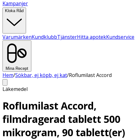
Kampanjer
Kloka Råd
Varumärken
Kundklubb
Tjänster
Hitta apotek
Kundservice
Mina Recept
Hem
/
Sökbar, ej köpb, ej kat
/
Roflumilast Accord
Läkemedel
Roflumilast Accord,
filmdragerad tablett 500
mikrogram, 90 tablett(er)