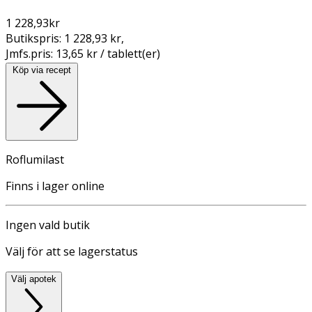
1 228,93
kr
Butikspris:
1 228,93 kr
,
Jmfs.pris:
13,65 kr / tablett(er)
Köp via recept
Roflumilast
Finns i lager online
Ingen vald butik
Välj för att se lagerstatus
Välj apotek