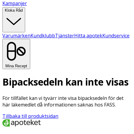
Kampanjer
Kloka Råd
Varumärken
Kundklubb
Tjänster
Hitta apotek
Kundservice
Mina Recept
Bipacksedeln kan inte visas
För tillfället kan vi tyvärr inte visa bipacksedeln för det
här läkemedlet då informationen saknas hos FASS.
Tillbaka till produktsidan