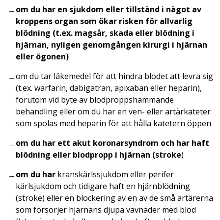
om du har en sjukdom eller tillstånd i något av
kroppens organ som ökar risken för allvarlig
blödning (t.ex. magsår, skada eller blödning i
hjärnan, nyligen genomgången kirurgi i hjärnan
eller ögonen)
om du tar läkemedel för att hindra blodet att levra sig
(t.ex. warfarin, dabigatran, apixaban eller heparin),
förutom vid byte av blodproppshämmande
behandling eller om du har en ven- eller artärkateter
som spolas med heparin för att hålla katetern öppen
om du har ett akut koronarsyndrom och har haft
blödning eller blodpropp i hjärnan (stroke
)
om du har
kranskärlssjukdom eller perifer
kärlsjukdom och tidigare haft en hjärnblödning
(stroke) eller en blockering av en av de små artärerna
som försörjer hjärnans djupa vävnader med blod