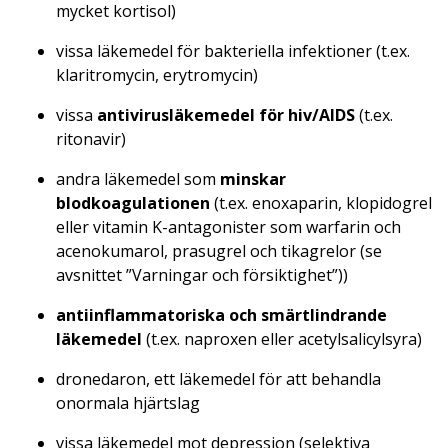
mycket kortisol)
vissa läkemedel för bakteriella infektioner (t.ex.
klaritromycin, erytromycin)
vissa
antivirusläkemedel för hiv/AIDS
(t.ex.
ritonavir)
andra läkemedel som
minskar
blodkoagulationen
(t.ex. enoxaparin, klopidogrel
eller vitamin K-antagonister som warfarin och
acenokumarol, prasugrel och tikagrelor (se
avsnittet ”Varningar och försiktighet”))
antiinflammatoriska och smärtlindrande
läkemedel
(t.ex. naproxen eller acetylsalicylsyra)
dronedaron, ett läkemedel för att behandla
onormala hjärtslag
vissa läkemedel mot depression (selektiva