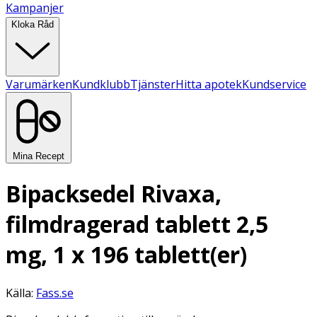
Kampanjer
Kloka Råd
Varumärken
Kundklubb
Tjänster
Hitta apotek
Kundservice
Mina Recept
Bipacksedel Rivaxa,
filmdragerad tablett 2,5
mg, 1 x 196 tablett(er)
Källa:
Fass.se