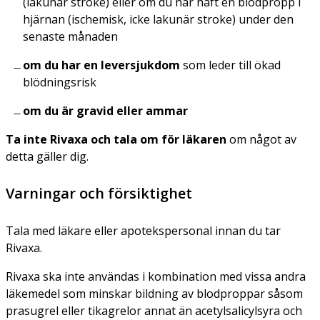
(lakunär stroke) eller om du har haft en blodpropp i
hjärnan (ischemisk, icke lakunär stroke) under den
senaste månaden
om du har en leversjukdom
som leder till ökad
blödningsrisk
om du är gravid eller ammar
Ta inte Rivaxa och tala om för läkaren
om något av
detta gäller dig.
Varningar och försiktighet
Tala med läkare eller apotekspersonal innan du tar
Rivaxa.
Rivaxa ska inte användas i kombination med vissa andra
läkemedel som minskar bildning av blodproppar såsom
prasugrel eller tikagrelor annat än acetylsalicylsyra och