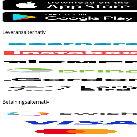
Leveransalternativ
Betalningsalternativ