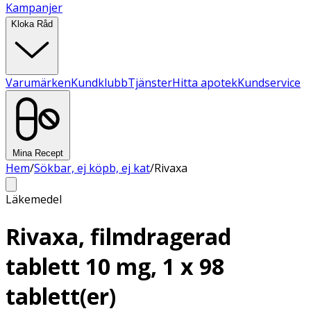
Kampanjer
Kloka Råd
Varumärken
Kundklubb
Tjänster
Hitta apotek
Kundservice
Mina Recept
Hem
/
Sökbar, ej köpb, ej kat
/
Rivaxa
Läkemedel
Rivaxa, filmdragerad
tablett 10 mg, 1 x 98
tablett(er)