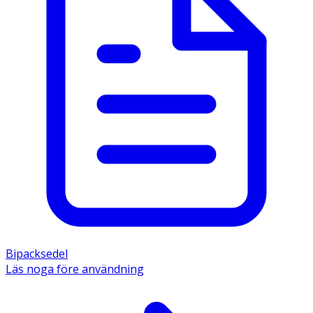
Bipacksedel
Läs noga före användning