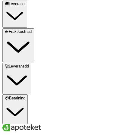
🚚Leverans
🧺Fraktkostnad
🚀Leveranstid
💳Betalning