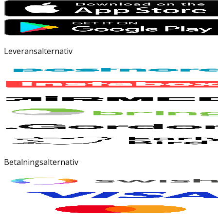
Leveransalternativ
Betalningsalternativ