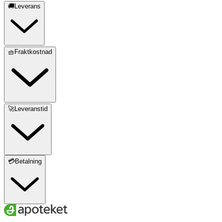
🚚Leverans
🧺Fraktkostnad
🚀Leveranstid
💳Betalning