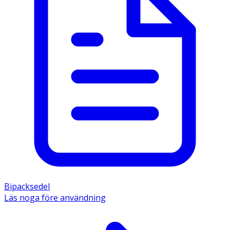
Bipacksedel
Läs noga före användning