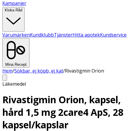
Kampanjer
Kloka Råd
Varumärken
Kundklubb
Tjänster
Hitta apotek
Kundservice
Mina Recept
Hem
/
Sökbar, ej köpb, ej kat
/
Rivastigmin Orion
Läkemedel
Rivastigmin Orion, kapsel,
hård 1,5 mg 2care4 ApS, 28
kapsel/kapslar