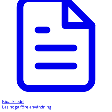
Bipacksedel
Läs noga före användning