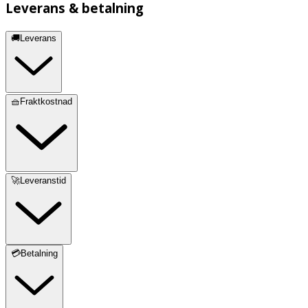
Leverans & betalning
🚚Leverans
🧺Fraktkostnad
🚀Leveranstid
💳Betalning