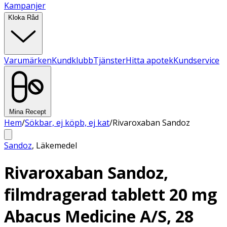
Kampanjer
Kloka Råd
Varumärken
Kundklubb
Tjänster
Hitta apotek
Kundservice
Mina Recept
Hem
/
Sökbar, ej köpb, ej kat
/
Rivaroxaban Sandoz
Sandoz
,
Läkemedel
Rivaroxaban Sandoz,
filmdragerad tablett 20 mg
Abacus Medicine A/S, 28