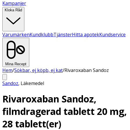
Kampanjer
Kloka Råd
Varumärken
Kundklubb
Tjänster
Hitta apotek
Kundservice
Mina Recept
Hem
/
Sökbar, ej köpb, ej kat
/
Rivaroxaban Sandoz
Sandoz
,
Läkemedel
Rivaroxaban Sandoz,
filmdragerad tablett 20 mg,
28 tablett(er)