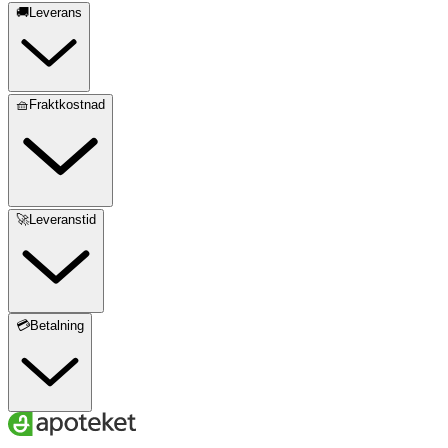
🚚Leverans
🧺Fraktkostnad
🚀Leveranstid
💳Betalning