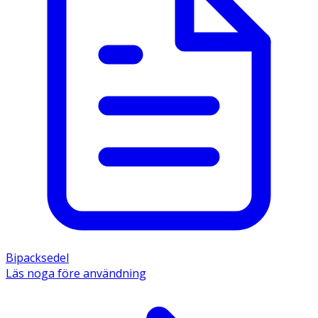
Bipacksedel
Läs noga före användning