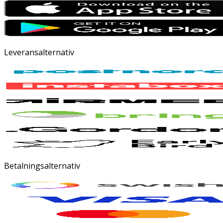
Leveransalternativ
Betalningsalternativ