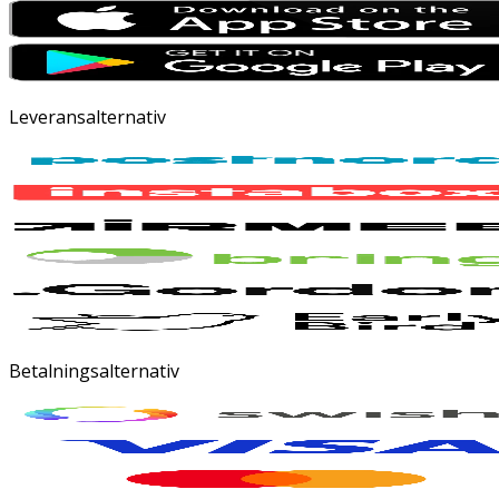
Leveransalternativ
Betalningsalternativ