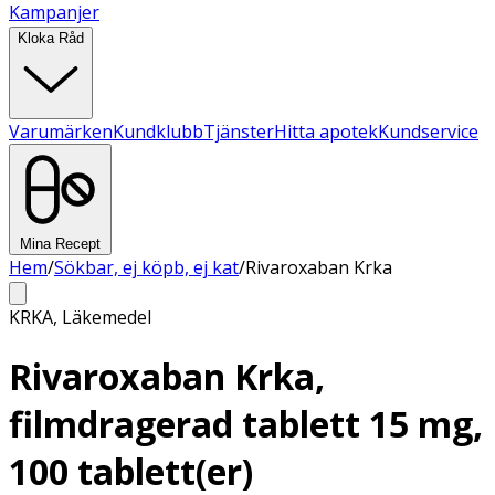
Kampanjer
Kloka Råd
Varumärken
Kundklubb
Tjänster
Hitta apotek
Kundservice
Mina Recept
Hem
/
Sökbar, ej köpb, ej kat
/
Rivaroxaban Krka
KRKA
,
Läkemedel
Rivaroxaban Krka,
filmdragerad tablett 15 mg,
100 tablett(er)