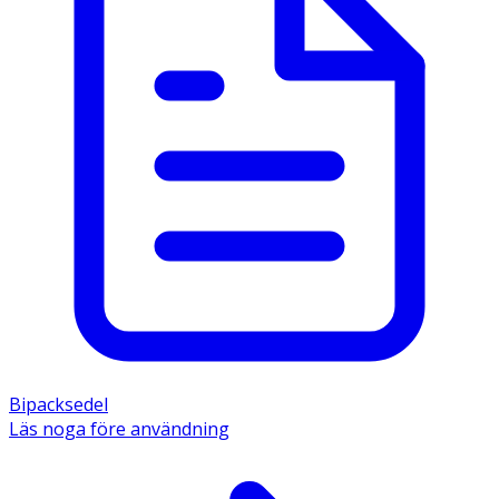
Bipacksedel
Läs noga före användning