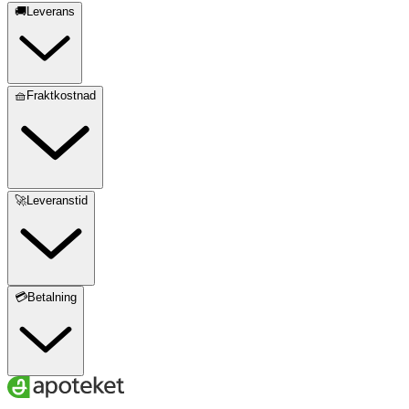
🚚Leverans
🧺Fraktkostnad
🚀Leveranstid
💳Betalning