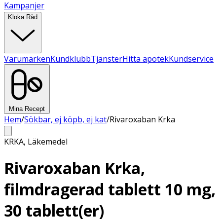
Kampanjer
Kloka Råd
Varumärken
Kundklubb
Tjänster
Hitta apotek
Kundservice
Mina Recept
Hem
/
Sökbar, ej köpb, ej kat
/
Rivaroxaban Krka
KRKA
,
Läkemedel
Rivaroxaban Krka,
filmdragerad tablett 10 mg,
30 tablett(er)