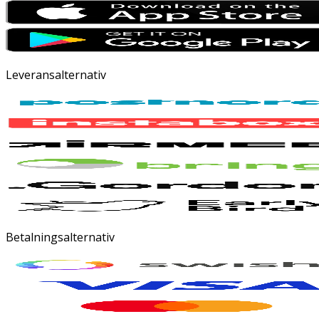
Leveransalternativ
Betalningsalternativ