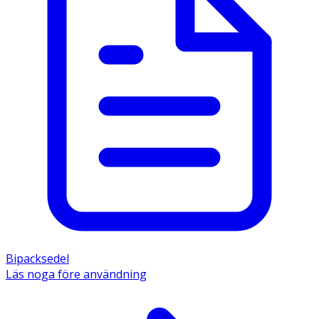
Bipacksedel
Läs noga före användning