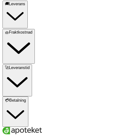
🚚Leverans
🧺Fraktkostnad
🚀Leveranstid
💳Betalning