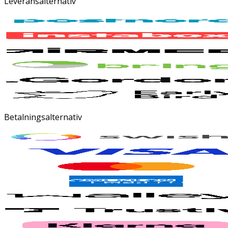
Leveransalternativ
Betalningsalternativ