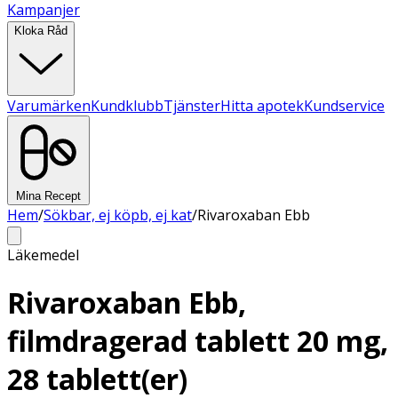
Kampanjer
Kloka Råd
Varumärken
Kundklubb
Tjänster
Hitta apotek
Kundservice
Mina Recept
Hem
/
Sökbar, ej köpb, ej kat
/
Rivaroxaban Ebb
Läkemedel
Rivaroxaban Ebb,
filmdragerad tablett 20 mg,
28 tablett(er)