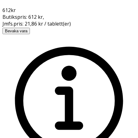
612
kr
Butikspris:
612 kr
,
Jmfs.pris:
21,86 kr / tablett(er)
Bevaka vara