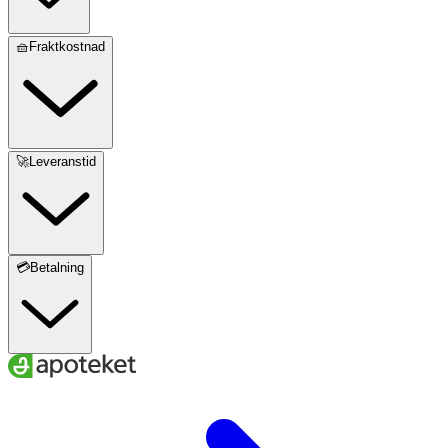
🧺Fraktkostnad
🚀Leveranstid
💳Betalning