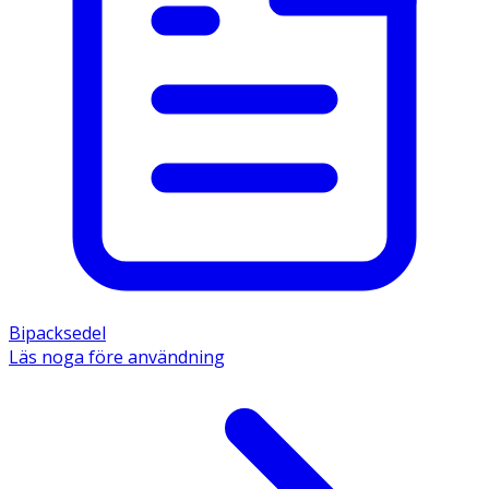
Bipacksedel
Läs noga före användning