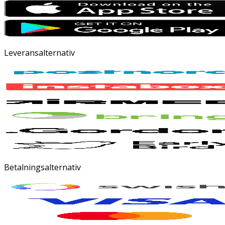
Leveransalternativ
Betalningsalternativ