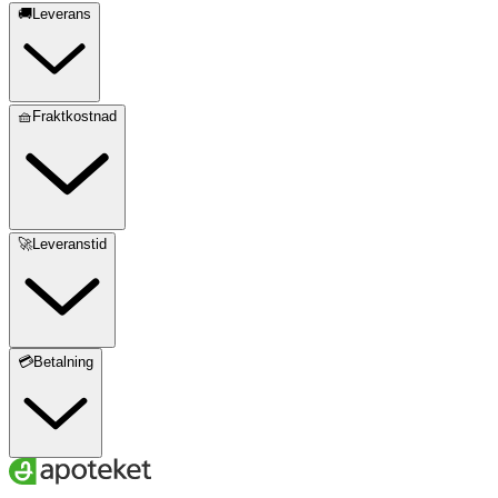
🚚Leverans
🧺Fraktkostnad
🚀Leveranstid
💳Betalning