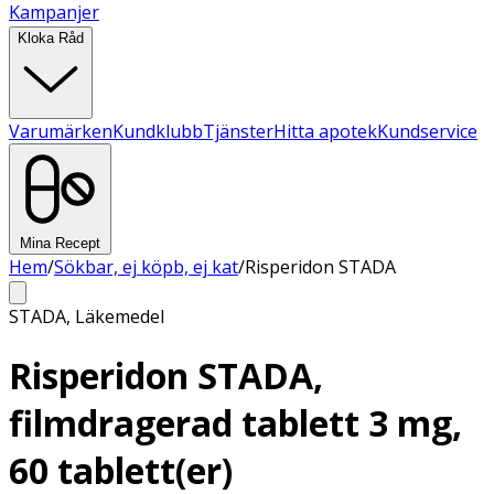
Kampanjer
Kloka Råd
Varumärken
Kundklubb
Tjänster
Hitta apotek
Kundservice
Mina Recept
Hem
/
Sökbar, ej köpb, ej kat
/
Risperidon STADA
STADA
,
Läkemedel
Risperidon STADA,
filmdragerad tablett 3 mg,
60 tablett(er)