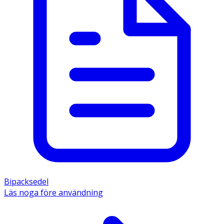
Bipacksedel
Läs noga före användning