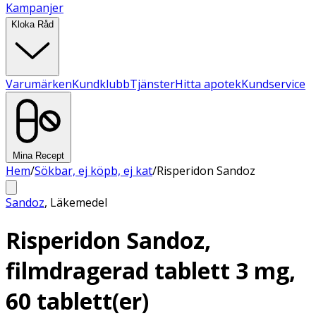
Kampanjer
Kloka Råd
Varumärken
Kundklubb
Tjänster
Hitta apotek
Kundservice
Mina Recept
Hem
/
Sökbar, ej köpb, ej kat
/
Risperidon Sandoz
Sandoz
,
Läkemedel
Risperidon Sandoz,
filmdragerad tablett 3 mg,
60 tablett(er)