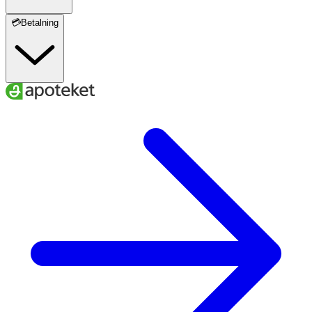
💳Betalning