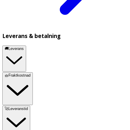
Leverans & betalning
🚚Leverans
🧺Fraktkostnad
🚀Leveranstid