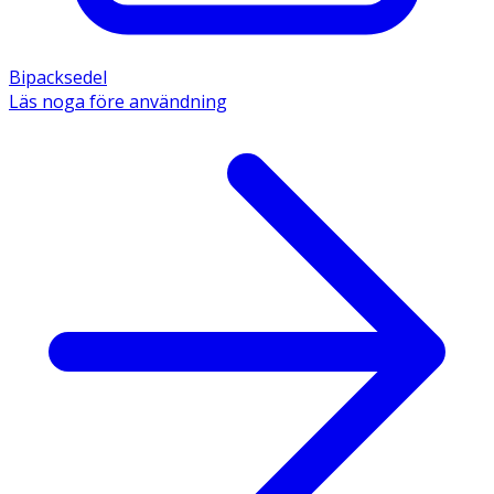
Bipacksedel
Läs noga före användning