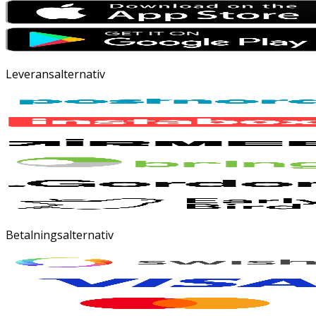
Leveransalternativ
Betalningsalternativ