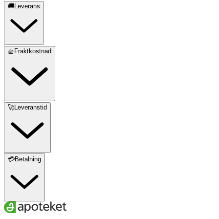
🚚Leverans
🧺Fraktkostnad
🚀Leveranstid
💳Betalning