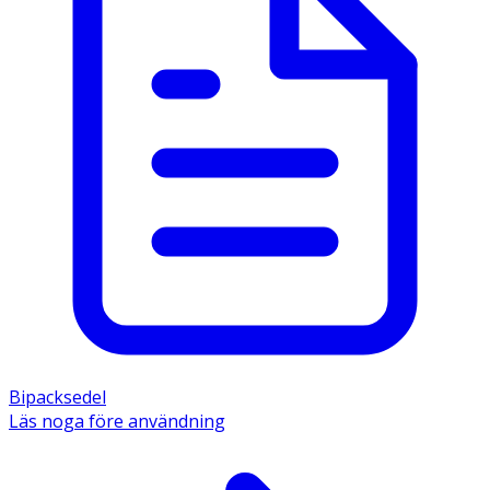
Bipacksedel
Läs noga före användning