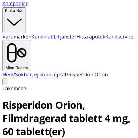
Kampanjer
Kloka Råd
Varumärken
Kundklubb
Tjänster
Hitta apotek
Kundservice
Mina Recept
Hem
/
Sökbar, ej köpb, ej kat
/
Risperidon Orion
Läkemedel
Risperidon Orion,
Filmdragerad tablett 4 mg,
60 tablett(er)