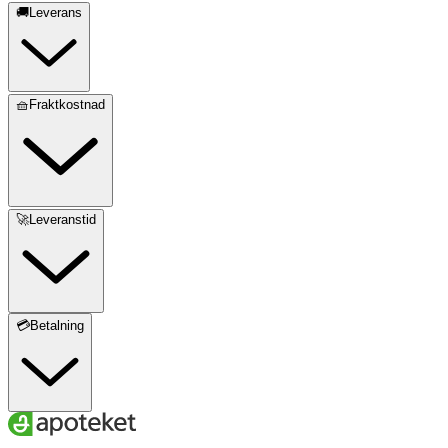
🚚Leverans
🧺Fraktkostnad
🚀Leveranstid
💳Betalning