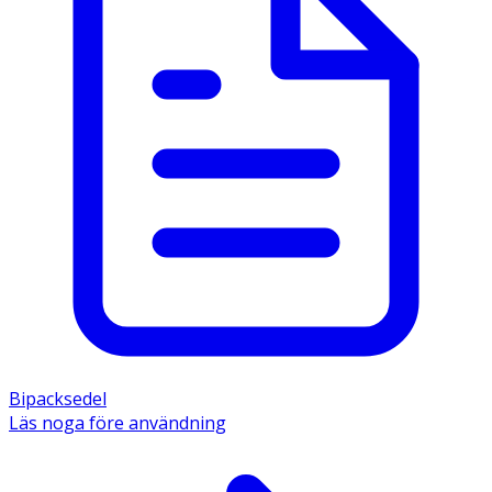
Bipacksedel
Läs noga före användning