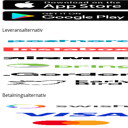
Leveransalternativ
Betalningsalternativ