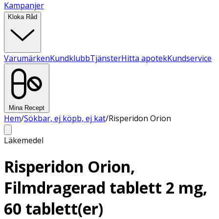
Kampanjer
Kloka Råd
Varumärken
Kundklubb
Tjänster
Hitta apotek
Kundservice
Mina Recept
Hem
/
Sökbar, ej köpb, ej kat
/
Risperidon Orion
Läkemedel
Risperidon Orion,
Filmdragerad tablett 2 mg,
60 tablett(er)