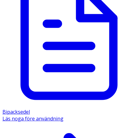
Bipacksedel
Läs noga före användning