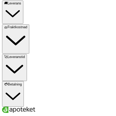
🚚Leverans
🧺Fraktkostnad
🚀Leveranstid
💳Betalning