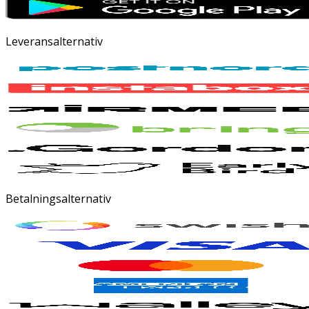
Leveransalternativ
Betalningsalternativ