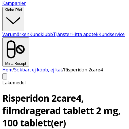
Kampanjer
Kloka Råd
Varumärken
Kundklubb
Tjänster
Hitta apotek
Kundservice
Mina Recept
Hem
/
Sökbar, ej köpb, ej kat
/
Risperidon 2care4
Läkemedel
Risperidon 2care4,
filmdragerad tablett 2 mg,
100 tablett(er)