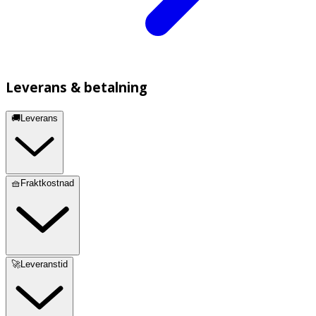
Leverans & betalning
🚚Leverans
🧺Fraktkostnad
🚀Leveranstid