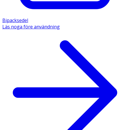
Bipacksedel
Läs noga före användning