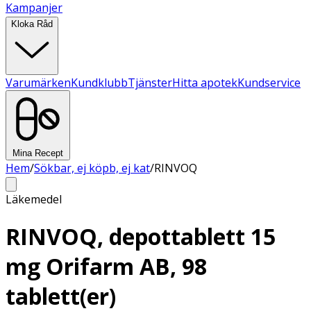
Kampanjer
Kloka Råd
Varumärken
Kundklubb
Tjänster
Hitta apotek
Kundservice
Mina Recept
Hem
/
Sökbar, ej köpb, ej kat
/
RINVOQ
Läkemedel
RINVOQ, depottablett 15
mg Orifarm AB, 98
tablett(er)