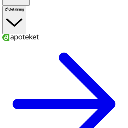
💳Betalning