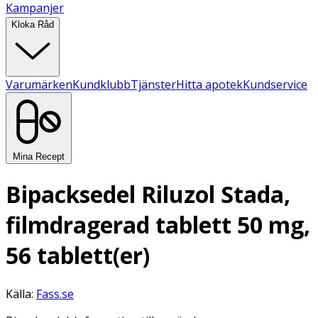
Kampanjer
Kloka Råd
Varumärken
Kundklubb
Tjänster
Hitta apotek
Kundservice
Mina Recept
Bipacksedel Riluzol Stada,
filmdragerad tablett 50 mg,
56 tablett(er)
Källa:
Fass.se