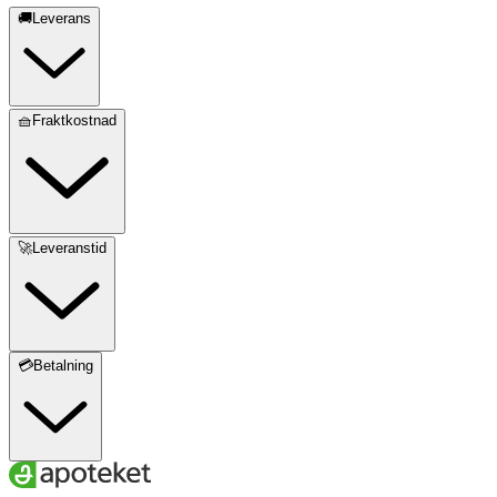
🚚Leverans
🧺Fraktkostnad
🚀Leveranstid
💳Betalning