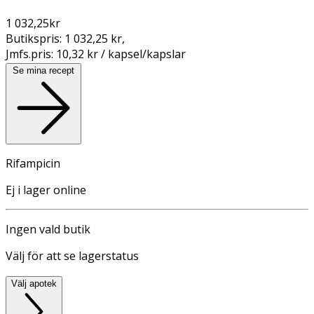
1 032,25
kr
Butikspris:
1 032,25 kr
,
Jmfs.pris:
10,32 kr / kapsel/kapslar
Se mina recept
Rifampicin
Ej i lager online
Ingen vald butik
Välj för att se lagerstatus
Välj apotek