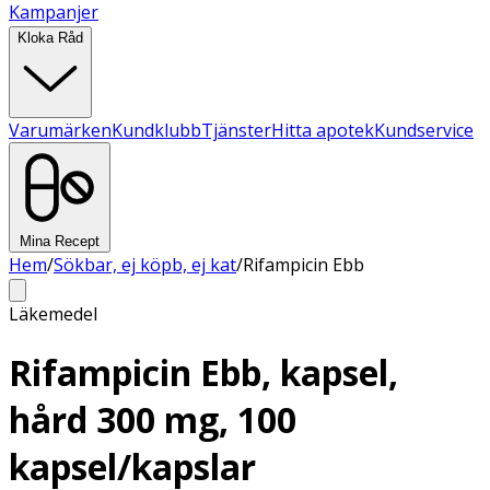
Kampanjer
Kloka Råd
Varumärken
Kundklubb
Tjänster
Hitta apotek
Kundservice
Mina Recept
Hem
/
Sökbar, ej köpb, ej kat
/
Rifampicin Ebb
Läkemedel
Rifampicin Ebb, kapsel,
hård 300 mg, 100
kapsel/kapslar