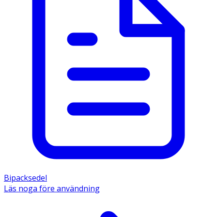
Bipacksedel
Läs noga före användning