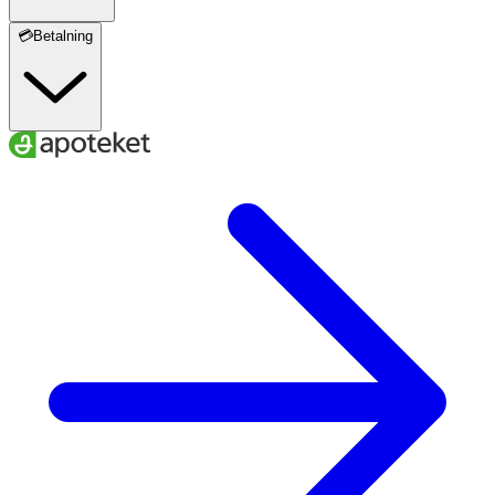
💳Betalning