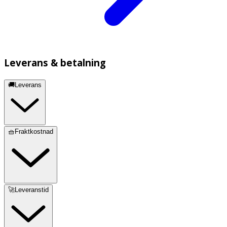
Leverans & betalning
🚚Leverans
🧺Fraktkostnad
🚀Leveranstid