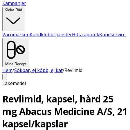
Kampanjer
Kloka Råd
Varumärken
Kundklubb
Tjänster
Hitta apotek
Kundservice
Mina Recept
Hem
/
Sökbar, ej köpb, ej kat
/
Revlimid
Läkemedel
Revlimid, kapsel, hård 25
mg Abacus Medicine A/S, 21
kapsel/kapslar