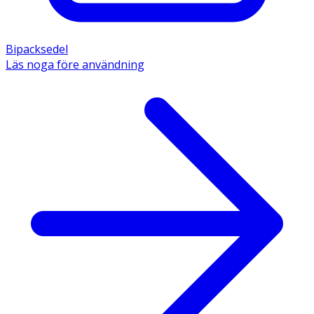
Bipacksedel
Läs noga före användning