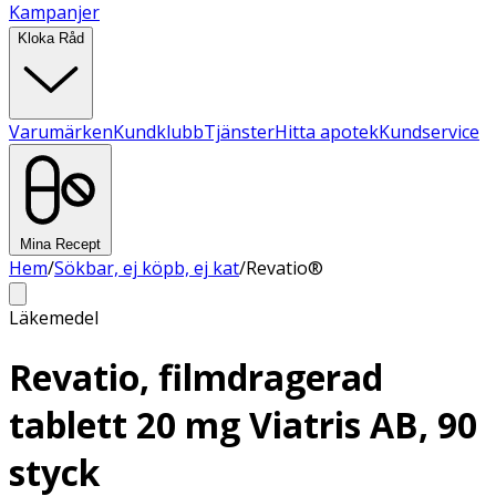
Kampanjer
Kloka Råd
Varumärken
Kundklubb
Tjänster
Hitta apotek
Kundservice
Mina Recept
Hem
/
Sökbar, ej köpb, ej kat
/
Revatio®
Läkemedel
Revatio, filmdragerad
tablett 20 mg Viatris AB, 90
styck