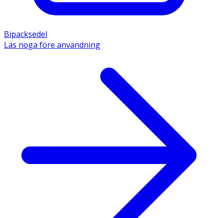
Bipacksedel
Läs noga före användning