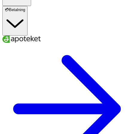
💳Betalning