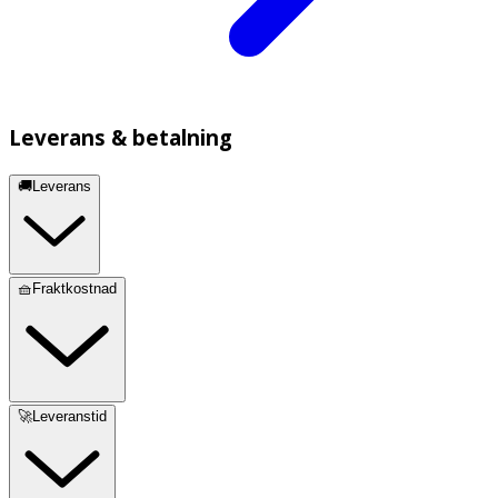
Leverans & betalning
🚚Leverans
🧺Fraktkostnad
🚀Leveranstid