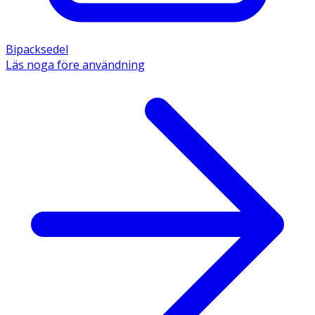
Bipacksedel
Läs noga före användning