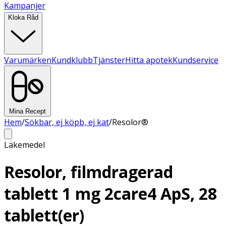
Kampanjer
Kloka Råd
Varumärken
Kundklubb
Tjänster
Hitta apotek
Kundservice
Mina Recept
Hem
/
Sökbar, ej köpb, ej kat
/
Resolor®
Läkemedel
Resolor, filmdragerad
tablett 1 mg 2care4 ApS, 28
tablett(er)