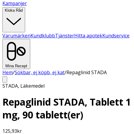
Kampanjer
Kloka Råd
Varumärken
Kundklubb
Tjänster
Hitta apotek
Kundservice
Mina Recept
Hem
/
Sökbar, ej köpb, ej kat
/
Repaglinid STADA
STADA
,
Läkemedel
Repaglinid STADA, Tablett 1
mg, 90 tablett(er)
125,93
kr