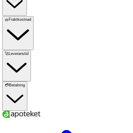
🧺Fraktkostnad
🚀Leveranstid
💳Betalning