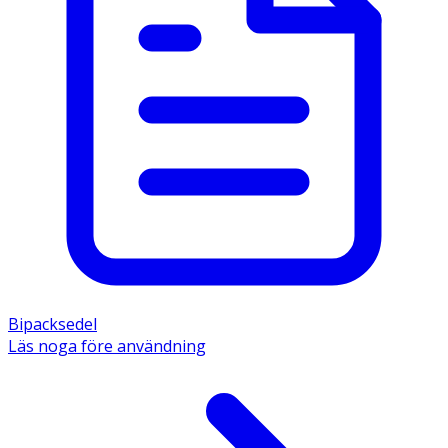
Bipacksedel
Läs noga före användning