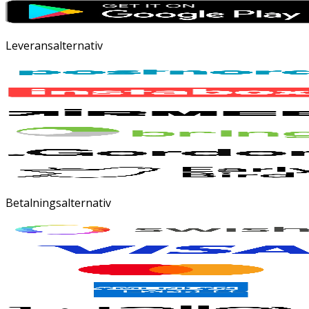
Leveransalternativ
Betalningsalternativ