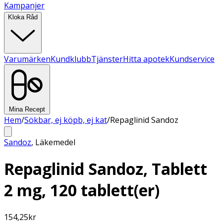
Kampanjer
Kloka Råd
Varumärken
Kundklubb
Tjänster
Hitta apotek
Kundservice
Mina Recept
Hem
/
Sökbar, ej köpb, ej kat
/
Repaglinid Sandoz
Sandoz
,
Läkemedel
Repaglinid Sandoz, Tablett
2 mg, 120 tablett(er)
154,25
kr