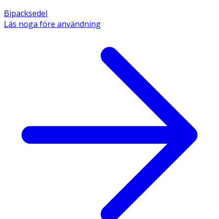
Bipacksedel
Läs noga före användning