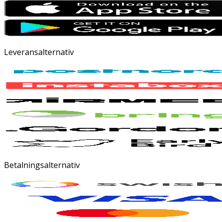
Leveransalternativ
Betalningsalternativ