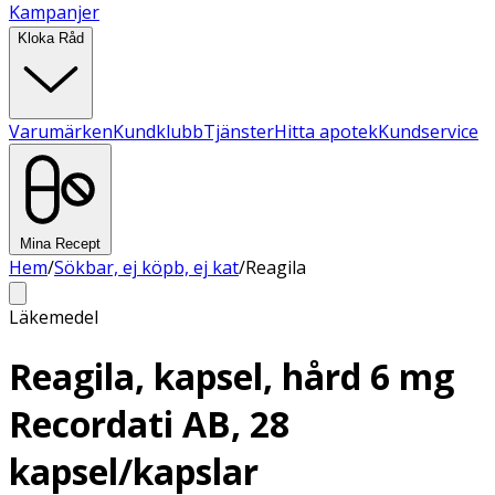
Kampanjer
Kloka Råd
Varumärken
Kundklubb
Tjänster
Hitta apotek
Kundservice
Mina Recept
Hem
/
Sökbar, ej köpb, ej kat
/
Reagila
Läkemedel
Reagila, kapsel, hård 6 mg
Recordati AB, 28
kapsel/kapslar