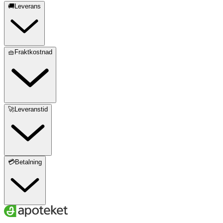
🚚Leverans
🧺Fraktkostnad
🚀Leveranstid
💳Betalning