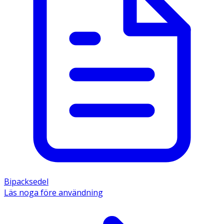
Bipacksedel
Läs noga före användning