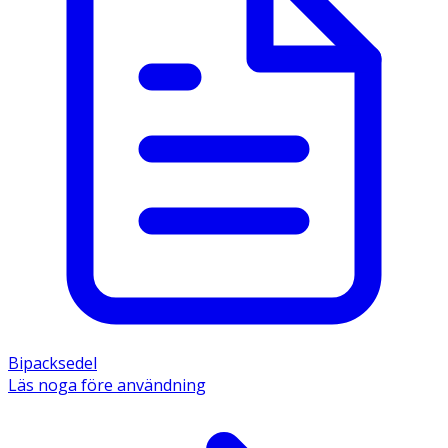
Bipacksedel
Läs noga före användning