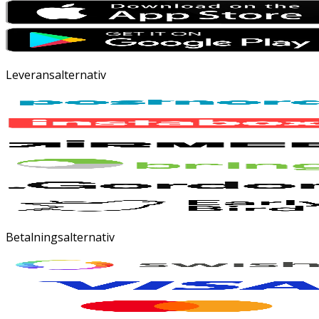
Leveransalternativ
Betalningsalternativ