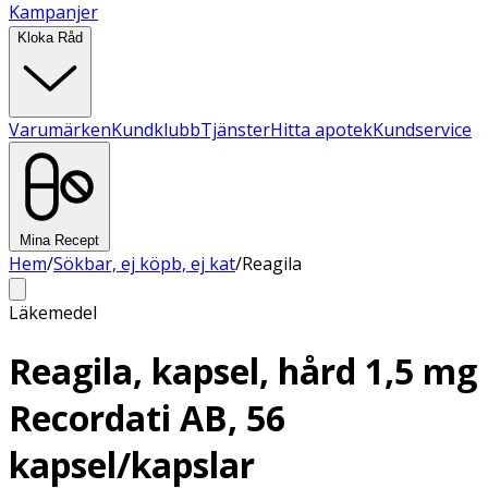
Kampanjer
Kloka Råd
Varumärken
Kundklubb
Tjänster
Hitta apotek
Kundservice
Mina Recept
Hem
/
Sökbar, ej köpb, ej kat
/
Reagila
Läkemedel
Reagila, kapsel, hård 1,5 mg
Recordati AB, 56
kapsel/kapslar