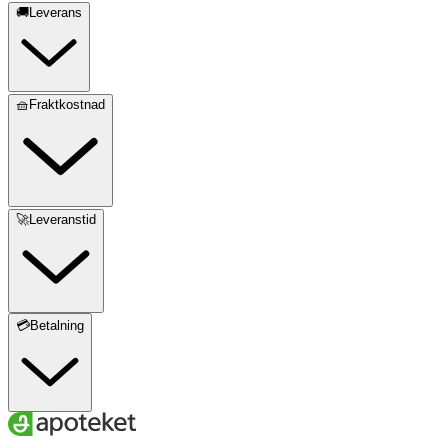
🚚Leverans
🧺Fraktkostnad
🚀Leveranstid
💳Betalning