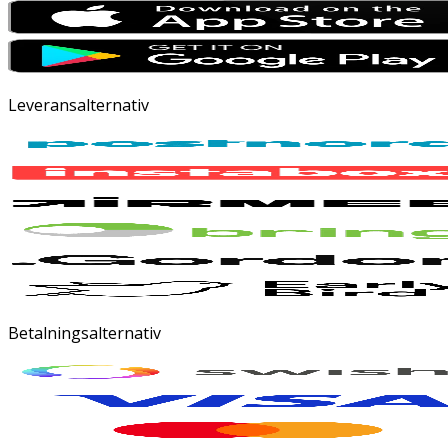
Leveransalternativ
Betalningsalternativ