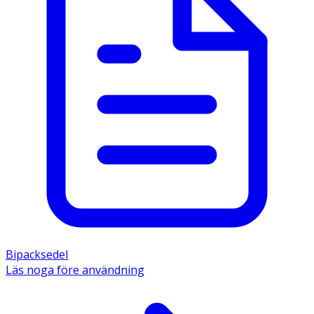
Bipacksedel
Läs noga före användning