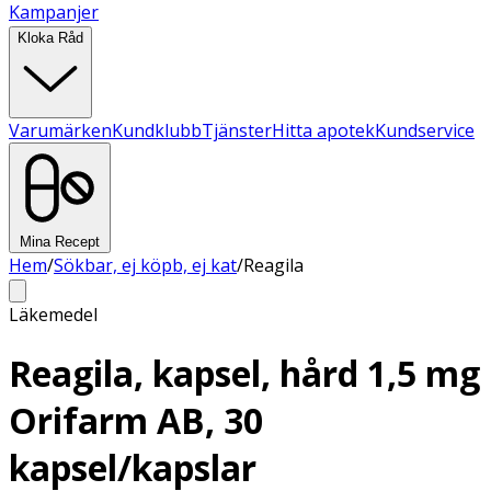
Kampanjer
Kloka Råd
Varumärken
Kundklubb
Tjänster
Hitta apotek
Kundservice
Mina Recept
Hem
/
Sökbar, ej köpb, ej kat
/
Reagila
Läkemedel
Reagila, kapsel, hård 1,5 mg
Orifarm AB, 30
kapsel/kapslar