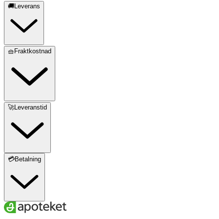
🚚Leverans
🧺Fraktkostnad
🚀Leveranstid
💳Betalning