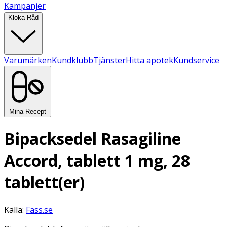
Kampanjer
Kloka Råd
Varumärken
Kundklubb
Tjänster
Hitta apotek
Kundservice
Mina Recept
Bipacksedel Rasagiline
Accord, tablett 1 mg, 28
tablett(er)
Källa:
Fass.se