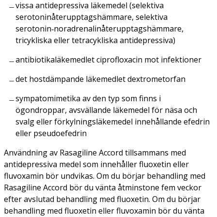
vissa antidepressiva läkemedel (selektiva
serotoninåterupptagshämmare, selektiva
serotonin‑noradrenalinåterupptagshämmare,
tricykliska eller tetracykliska antidepressiva)
antibiotikaläkemedlet ciprofloxacin mot infektioner
det hostdämpande läkemedlet dextrometorfan
sympatomimetika av den typ som finns i
ögondroppar, avsvällande läkemedel för näsa och
svalg eller förkylningsläkemedel innehållande efedrin
eller pseudoefedrin
Användning av Rasagiline Accord tillsammans med
antidepressiva medel som innehåller fluoxetin eller
fluvoxamin bör undvikas. Om du börjar behandling med
Rasagiline Accord bör du vänta åtminstone fem veckor
efter avslutad behandling med fluoxetin. Om du börjar
behandling med fluoxetin eller fluvoxamin bör du vänta