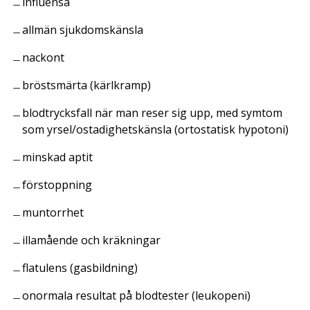
influensa
allmän sjukdomskänsla
nackont
bröstsmärta (kärlkramp)
blodtrycksfall när man reser sig upp, med symtom
som yrsel/ostadighetskänsla (ortostatisk hypotoni)
minskad aptit
förstoppning
muntorrhet
illamående och kräkningar
flatulens (gasbildning)
onormala resultat på blodtester (leukopeni)