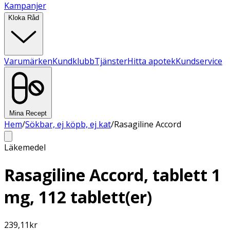
Kampanjer
Kloka Råd
Varumärken
Kundklubb
Tjänster
Hitta apotek
Kundservice
Mina Recept
Hem
/
Sökbar, ej köpb, ej kat
/
Rasagiline Accord
Läkemedel
Rasagiline Accord, tablett 1
mg, 112 tablett(er)
239,11
kr