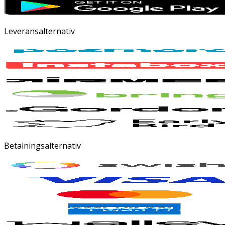
Leveransalternativ
Betalningsalternativ