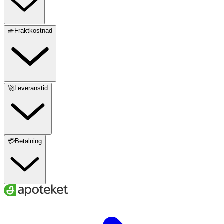
🧺Fraktkostnad
🚀Leveranstid
💳Betalning