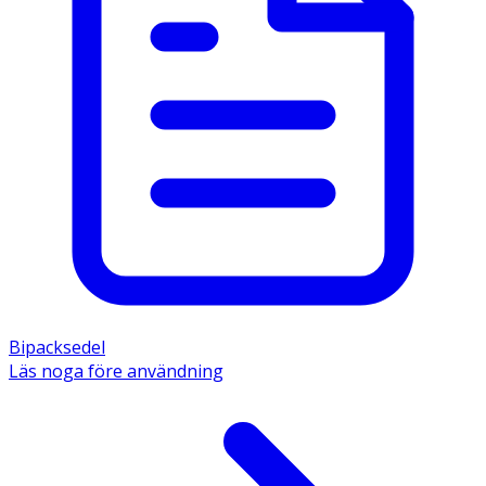
Bipacksedel
Läs noga före användning