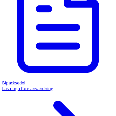
Bipacksedel
Läs noga före användning