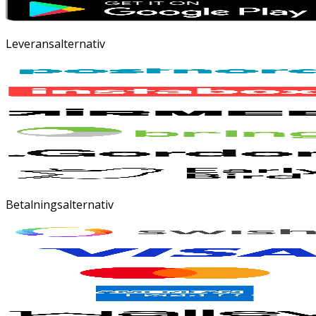
Leveransalternativ
Betalningsalternativ