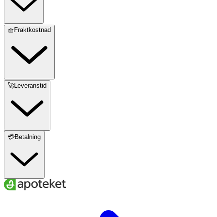
🧺Fraktkostnad
🚀Leveranstid
💳Betalning