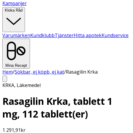
Kampanjer
Kloka Råd
Varumärken
Kundklubb
Tjänster
Hitta apotek
Kundservice
Mina Recept
Hem
/
Sökbar, ej köpb, ej kat
/
Rasagilin Krka
KRKA
,
Läkemedel
Rasagilin Krka, tablett 1
mg, 112 tablett(er)
1 291,91
kr