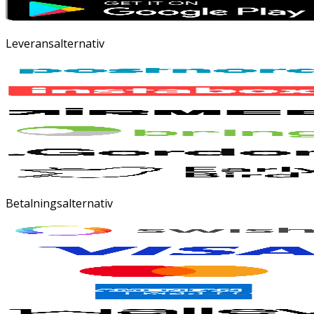
Leveransalternativ
Betalningsalternativ