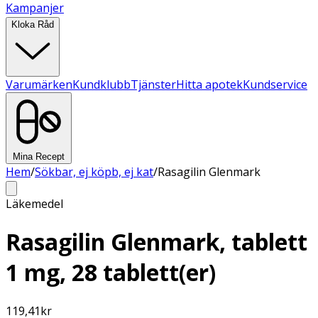
Kampanjer
Kloka Råd
Varumärken
Kundklubb
Tjänster
Hitta apotek
Kundservice
Mina Recept
Hem
/
Sökbar, ej köpb, ej kat
/
Rasagilin Glenmark
Läkemedel
Rasagilin Glenmark, tablett
1 mg, 28 tablett(er)
119,41
kr