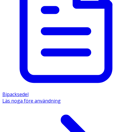
Bipacksedel
Läs noga före användning