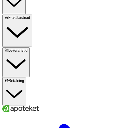
🧺Fraktkostnad
🚀Leveranstid
💳Betalning