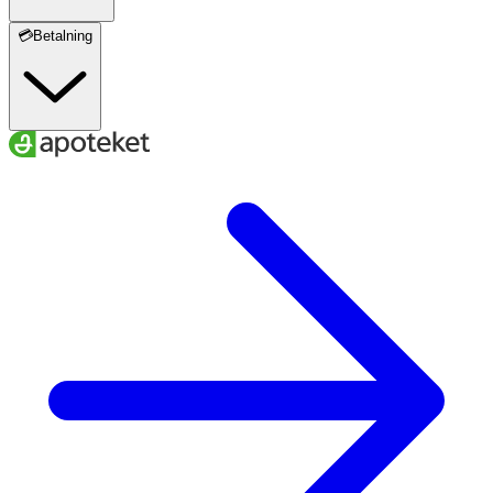
💳Betalning