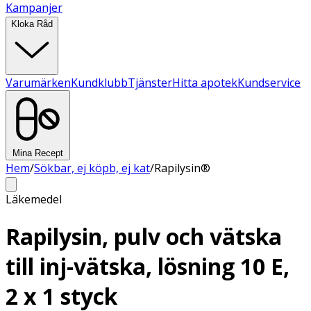
Kampanjer
Kloka Råd
Varumärken
Kundklubb
Tjänster
Hitta apotek
Kundservice
Mina Recept
Hem
/
Sökbar, ej köpb, ej kat
/
Rapilysin®
Läkemedel
Rapilysin, pulv och vätska
till inj-vätska, lösning 10 E,
2 x 1 styck