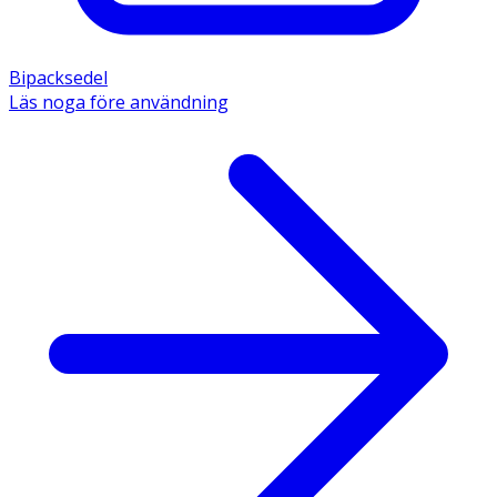
Bipacksedel
Läs noga före användning