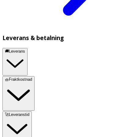
Leverans & betalning
🚚Leverans
🧺Fraktkostnad
🚀Leveranstid