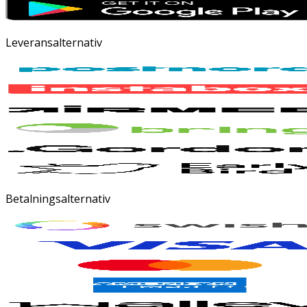
Leveransalternativ
Betalningsalternativ