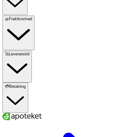
🧺Fraktkostnad
🚀Leveranstid
💳Betalning