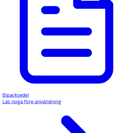
Bipacksedel
Läs noga före användning