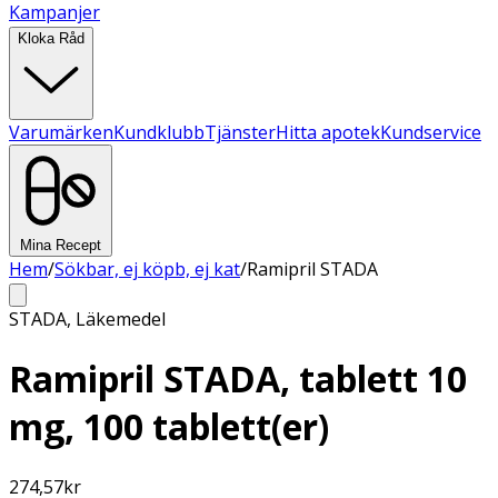
Kampanjer
Kloka Råd
Varumärken
Kundklubb
Tjänster
Hitta apotek
Kundservice
Mina Recept
Hem
/
Sökbar, ej köpb, ej kat
/
Ramipril STADA
STADA
,
Läkemedel
Ramipril STADA, tablett 10
mg, 100 tablett(er)
274,57
kr