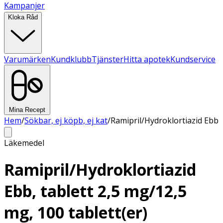
Kampanjer
Kloka Råd
Varumärken
Kundklubb
Tjänster
Hitta apotek
Kundservice
Mina Recept
Hem
/
Sökbar, ej köpb, ej kat
/
Ramipril/Hydroklortiazid Ebb
Läkemedel
Ramipril/Hydroklortiazid
Ebb, tablett 2,5 mg/12,5
mg, 100 tablett(er)