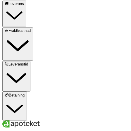
🚚Leverans
🧺Fraktkostnad
🚀Leveranstid
💳Betalning