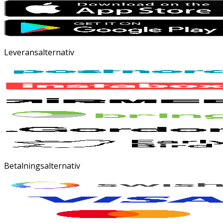
Leveransalternativ
Betalningsalternativ