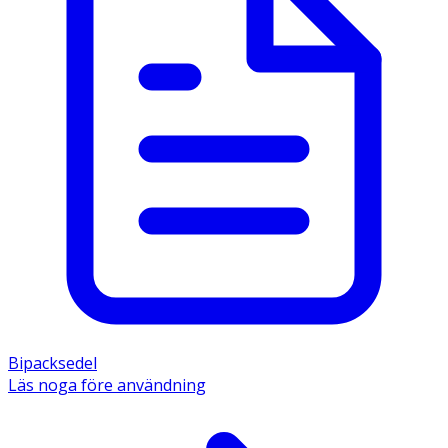
Bipacksedel
Läs noga före användning