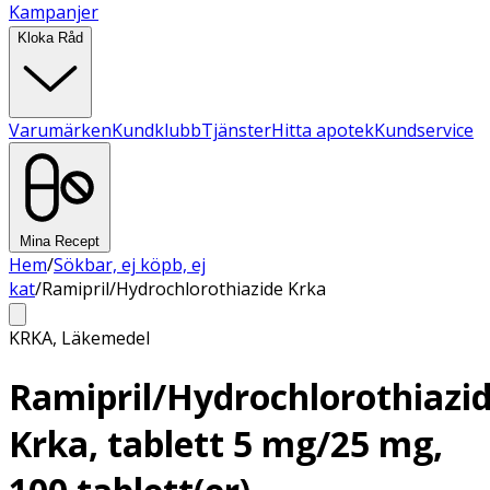
Kampanjer
Kloka Råd
Varumärken
Kundklubb
Tjänster
Hitta apotek
Kundservice
Mina Recept
Hem
/
Sökbar, ej köpb, ej
kat
/
Ramipril/Hydrochlorothiazide Krka
KRKA
,
Läkemedel
Ramipril/Hydrochlorothiazi
Krka, tablett 5 mg/25 mg,