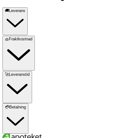
🚚Leverans
🧺Fraktkostnad
🚀Leveranstid
💳Betalning