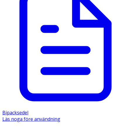
Bipacksedel
Läs noga före användning